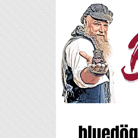
bluedög