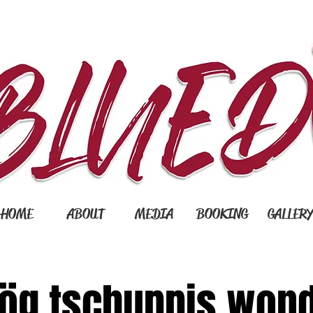
HOME
ABOUT
MEDIA
BOOKING
GALLER
ög tschuppis won