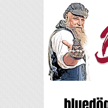
bluedög