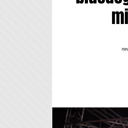
mi
new