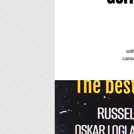
wit
carav