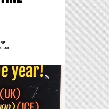
tage
gerber