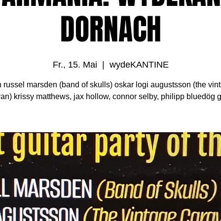
DORNACH
Fr., 15. Mai
  |  
wydeKANTINE
h russel marsden (band of skulls) oskar logi augustsson (the vin
an) krissy matthews, jax hollow, connor selby, philipp bluedög 