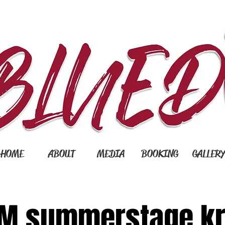
HOME
ABOUT
MEDIA
BOOKING
GALLER
M summerstage kr