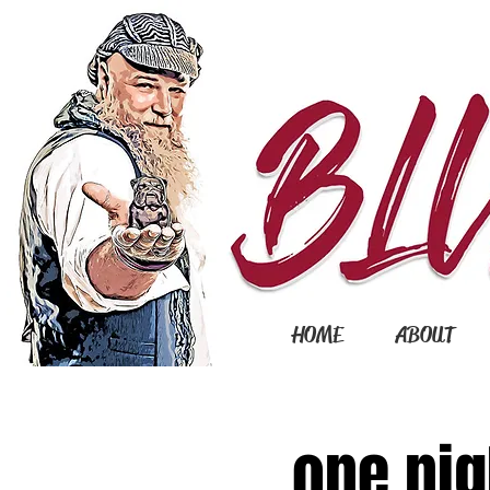
HOME
ABOUT
one nig